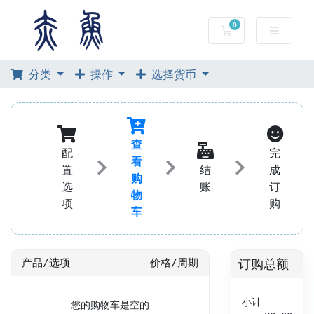
0
购物车
分类
操作
选择货币
查
配
完
看
置
结
成
购
选
账
订
物
项
购
车
订购总额
产品/选项
价格/周期
小计
您的购物车是空的